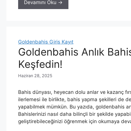
Devamını Oku →
Goldenbahis Giriş Kayıt
Goldenbahis Anlık Bahis
Keşfedin!
Haziran 28, 2025
Bahis dünyası, heyecan dolu anlar ve kazanç fırsat
ilerlemesi ile birlikte, bahis yapma şekilleri de 
yapabilmek mümkün. Bu yazıda, goldenbahis anlık
Bahislerinizi nasıl daha bilinçli bir şekilde yapabi
geliştirebileceğinizi öğrenmek için okumaya de