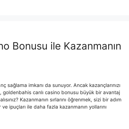
no Bonusu ile Kazanmanın
zanç sağlama imkanı da sunuyor. Ancak kazançlarınızı
a, goldenbahis canlı casino bonusu büyük bir avantaj
alısınız? Kazanmanın sırlarını öğrenmek, sizi bir adım
r ve ipuçları ile daha fazla kazanmanın yollarını