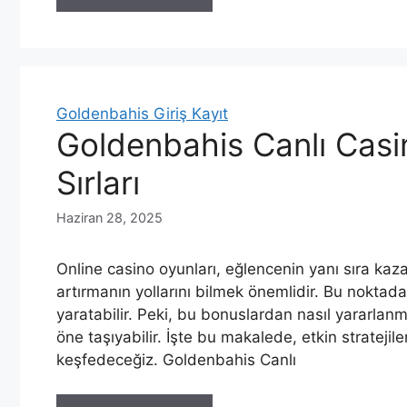
Goldenbahis Giriş Kayıt
Goldenbahis Canlı Casi
Sırları
Haziran 28, 2025
Online casino oyunları, eğlencenin yanı sıra ka
artırmanın yollarını bilmek önemlidir. Bu noktad
yaratabilir. Peki, bu bonuslardan nasıl yararlanm
öne taşıyabilir. İşte bu makalede, etkin stratejile
keşfedeceğiz. Goldenbahis Canlı