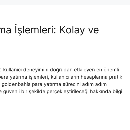
a İşlemleri: Kolay ve
r, kullanıcı deneyimini doğrudan etkileyen en önemli
ra yatırma işlemleri, kullanıcıların hesaplarına pratik
, goldenbahis para yatırma sürecini adım adım
e güvenli bir şekilde gerçekleştirileceği hakkında bilgi