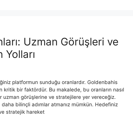
ları: Uzman Görüşleri ve
 Yolları
iğiniz platformun sunduğu oranlardır. Goldenbahis
en kritik bir faktördür. Bu makalede, bu oranların nasıl
ir uzman görüşlerine ve stratejilere yer vereceğiz.
de daha bilinçli adımlar atmanız mümkün. Hedefiniz
e stratejik hareket