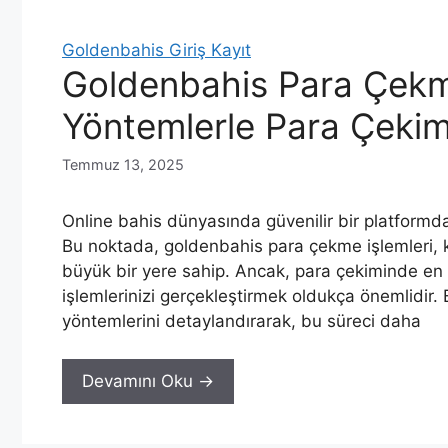
Goldenbahis Giriş Kayıt
Goldenbahis Para Çekme
Yöntemlerle Para Çekim
Temmuz 13, 2025
Online bahis dünyasında güvenilir bir platform
Bu noktada, goldenbahis para çekme işlemleri, 
büyük bir yere sahip. Ancak, para çekiminde en
işlemlerinizi gerçekleştirmek oldukça önemlidir.
yöntemlerini detaylandırarak, bu süreci daha
Devamını Oku →