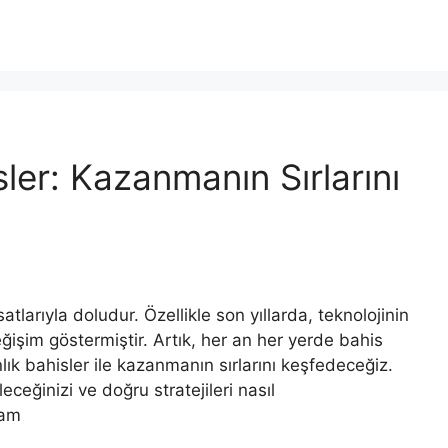
ler: Kazanmanın Sırlarını
larıyla doludur. Özellikle son yıllarda, teknolojinin
değişim göstermiştir. Artık, her an her yerde bahis
 bahisler ile kazanmanın sırlarını keşfedeceğiz.
leceğinizi ve doğru stratejileri nasıl
vam