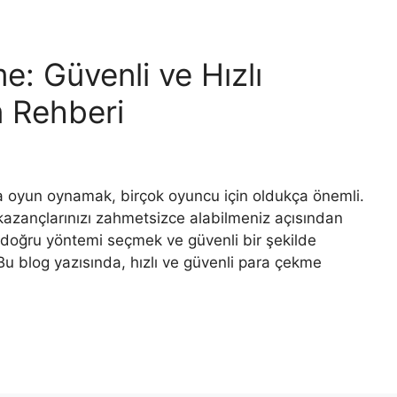
: Güvenli ve Hızlı
 Rehberi
da oyun oynamak, birçok oyuncu için oldukça önemli.
kazançlarınızı zahmetsizce alabilmeniz açısından
 doğru yöntemi seçmek ve güvenli bir şekilde
 Bu blog yazısında, hızlı ve güvenli para çekme