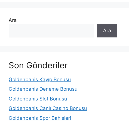
Ara
Ara
Son Gönderiler
Goldenbahis Kayıp Bonusu
Goldenbahis Deneme Bonusu
Goldenbahis Slot Bonusu
Goldenbahis Canlı Casino Bonusu
Goldenbahis Spor Bahisleri