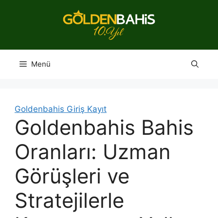
İçeriğe
atla
Menü
Goldenbahis Giriş Kayıt
Goldenbahis Bahis
Oranları: Uzman
Görüşleri ve
Stratejilerle