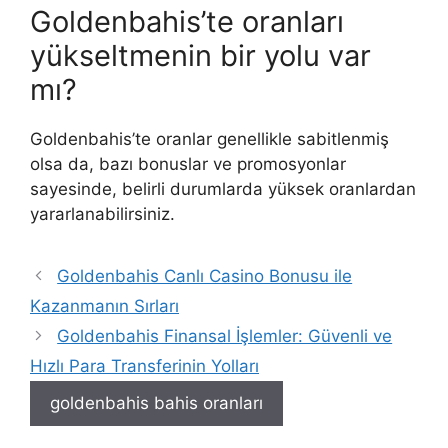
Goldenbahis’te oranları
yükseltmenin bir yolu var
mı?
Goldenbahis’te oranlar genellikle sabitlenmiş
olsa da, bazı bonuslar ve promosyonlar
sayesinde, belirli durumlarda yüksek oranlardan
yararlanabilirsiniz.
Goldenbahis Canlı Casino Bonusu ile
Kazanmanın Sırları
Goldenbahis Finansal İşlemler: Güvenli ve
Hızlı Para Transferinin Yolları
goldenbahis bahis oranları