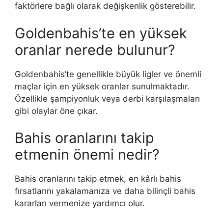
faktörlere bağlı olarak değişkenlik gösterebilir.
Goldenbahis’te en yüksek
oranlar nerede bulunur?
Goldenbahis’te genellikle büyük ligler ve önemli
maçlar için en yüksek oranlar sunulmaktadır.
Özellikle şampiyonluk veya derbi karşılaşmaları
gibi olaylar öne çıkar.
Bahis oranlarını takip
etmenin önemi nedir?
Bahis oranlarını takip etmek, en kârlı bahis
fırsatlarını yakalamanıza ve daha bilinçli bahis
kararları vermenize yardımcı olur.