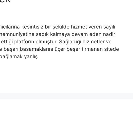
cılarına kesintisiz bir şekilde hizmet veren sayılı
eri memnuniyetine sadık kalmaya devam eden nadir
 ettiği platform olmuştur. Sağladığı hizmetler ve
nde başarı basamaklarını üçer beşer tırmanan sitede
 bağlamak yanlış