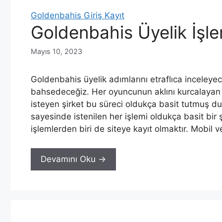
Goldenbahis Giriş Kayıt
Goldenbahis Üyelik İşle
Mayıs 10, 2023
Goldenbahis üyelik adımlarını etraflıca inceleye
bahsedeceğiz. Her oyuncunun aklını kurcalayan 
isteyen şirket bu süreci oldukça basit tutmuş d
sayesinde istenilen her işlemi oldukça basit bir
işlemlerden biri de siteye kayıt olmaktır. Mobil v
Devamını Oku →