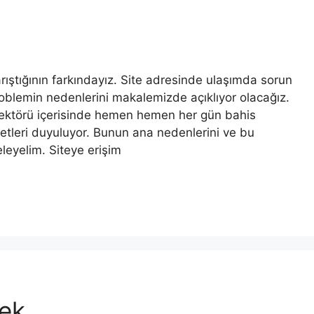
ıştığının farkındayız. Site adresinde ulaşımda sorun
problemin nedenlerini makalemizde açıklıyor olacağız.
sektörü içerisinde hemen hemen her gün bahis
etleri duyuluyor. Bunun ana nedenlerini ve bu
eleyelim. Siteye erişim
tek