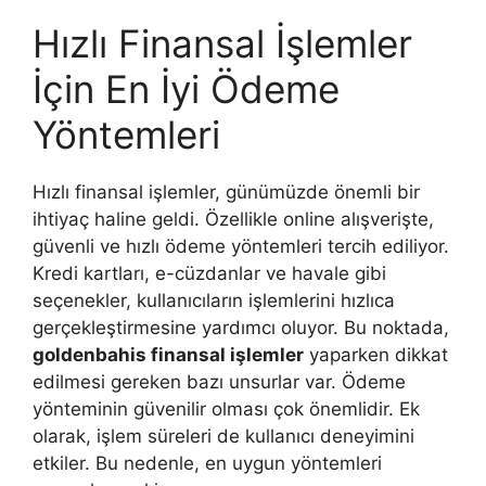
Hızlı Finansal İşlemler
İçin En İyi Ödeme
Yöntemleri
Hızlı finansal işlemler, günümüzde önemli bir
ihtiyaç haline geldi. Özellikle online alışverişte,
güvenli ve hızlı ödeme yöntemleri tercih ediliyor.
Kredi kartları, e-cüzdanlar ve havale gibi
seçenekler, kullanıcıların işlemlerini hızlıca
gerçekleştirmesine yardımcı oluyor. Bu noktada,
goldenbahis finansal işlemler
yaparken dikkat
edilmesi gereken bazı unsurlar var. Ödeme
yönteminin güvenilir olması çok önemlidir. Ek
olarak, işlem süreleri de kullanıcı deneyimini
etkiler. Bu nedenle, en uygun yöntemleri