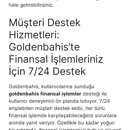
hale getirebilirsiniz.
Müşteri Destek
Hizmetleri:
Goldenbahis’te
Finansal İşlemleriniz
İçin 7/24 Destek
Goldenbahis, kullanıcılarına sunduğu
goldenbahis finansal işlemler
desteği ile
kullanıcı deneyimini ön planda tutuyor. 7/24
erişilebilen müşteri destek ekibi, her türlü
finansal işlemde karşılaşabileceğiniz sorunlara
anında yanıt veriyor. Özellikle bu kadar yoğun
bir ortamda, finansal işlemlerinizi hızlı ve güvenli