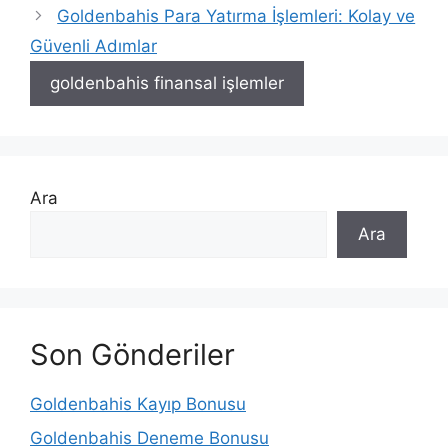
Goldenbahis Para Yatırma İşlemleri: Kolay ve
Güvenli Adımlar
goldenbahis finansal işlemler
Ara
Ara
Son Gönderiler
Goldenbahis Kayıp Bonusu
Goldenbahis Deneme Bonusu