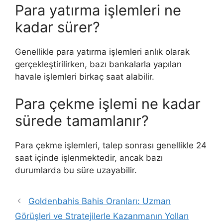
Para yatırma işlemleri ne
kadar sürer?
Genellikle para yatırma işlemleri anlık olarak
gerçekleştirilirken, bazı bankalarla yapılan
havale işlemleri birkaç saat alabilir.
Para çekme işlemi ne kadar
sürede tamamlanır?
Para çekme işlemleri, talep sonrası genellikle 24
saat içinde işlenmektedir, ancak bazı
durumlarda bu süre uzayabilir.
Goldenbahis Bahis Oranları: Uzman
Görüşleri ve Stratejilerle Kazanmanın Yolları