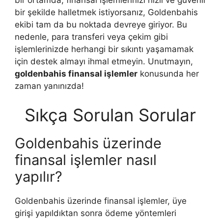
bir şekilde halletmek istiyorsanız, Goldenbahis
ekibi tam da bu noktada devreye giriyor. Bu
nedenle, para transferi veya çekim gibi
işlemlerinizde herhangi bir sıkıntı yaşamamak
için destek almayı ihmal etmeyin. Unutmayın,
goldenbahis finansal işlemler
konusunda her
zaman yanınızda!
Sıkça Sorulan Sorular
Goldenbahis üzerinde
finansal işlemler nasıl
yapılır?
Goldenbahis üzerinde finansal işlemler, üye
girişi yapıldıktan sonra ödeme yöntemleri