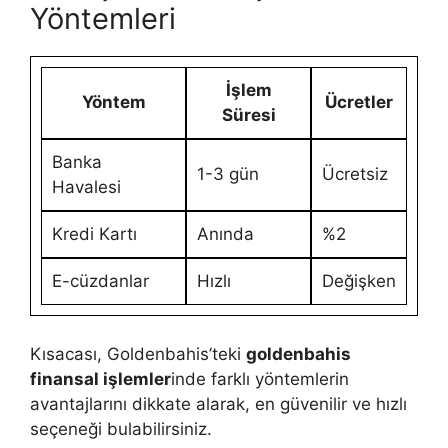
Yöntemleri
İşlem
Yöntem
Ücretler
Süresi
Banka
1-3 gün
Ücretsiz
Havalesi
Kredi Kartı
Anında
%2
E-cüzdanlar
Hızlı
Değişken
Kısacası, Goldenbahis’teki
goldenbahis
finansal işlemler
inde farklı yöntemlerin
avantajlarını dikkate alarak, en güvenilir ve hızlı
seçeneği bulabilirsiniz.