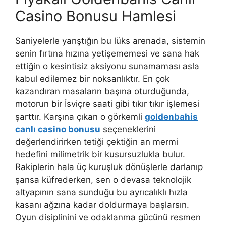
Casino Bonusu Hamlesi
Saniyelerle yarıştığın bu lüks arenada, sistemin
senin fırtına hızına yetişememesi ve sana hak
ettiğin o kesintisiz aksiyonu sunamaması asla
kabul edilemez bir noksanlıktır. En çok
kazandıran masaların başına oturduğunda,
motorun bir İsviçre saati gibi tıkır tıkır işlemesi
şarttır. Karşına çıkan o görkemli
goldenbahis
canlı casino
bonusu
seçeneklerini
değerlendirirken tetiği çektiğin an mermi
hedefini milimetrik bir kusursuzlukla bulur.
Rakiplerin hala üç kuruşluk dönüşlerle darlanıp
şansa küfrederken, sen o devasa teknolojik
altyapının sana sunduğu bu ayrıcalıklı hızla
kasanı ağzına kadar doldurmaya başlarsın.
Oyun disiplinini ve odaklanma gücünü resmen