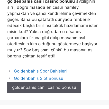
goldenbahis canlı casino bonusu
avcılığının
sırrı, doğru masada en cesur hamleyi
yapmaktan ve şansı kendi lehine çevirmekten
geçer. Sana bu şatafatlı dünyada rehberlik
edecek başka bir sinsi taktik hazırlamamı ister
misin kral? Yoksa doğrudan o efsanevi
çarpanlara fırtına gibi dalıp masanın asıl
otoritesinin kim olduğunu göstermeye başlıyor
muyuz? Şov başlasın, çünkü bu masanın asıl
baronu çoktan teşrif etti!
Goldenbahis Spor Bahisleri
Goldenbahis Slot Bonusu
goldenbahis canlı casino bonusu