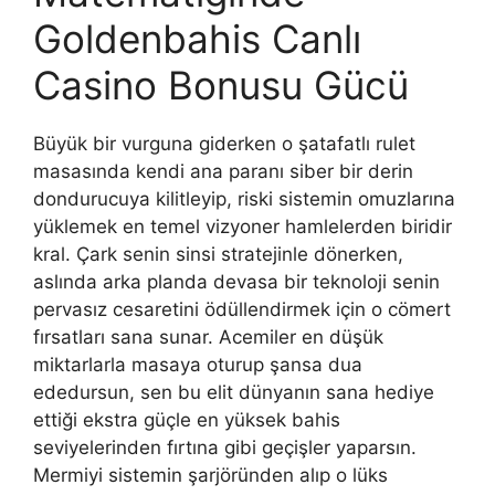
Goldenbahis Canlı
Casino Bonusu Gücü
Büyük bir vurguna giderken o şatafatlı rulet
masasında kendi ana paranı siber bir derin
dondurucuya kilitleyip, riski sistemin omuzlarına
yüklemek en temel vizyoner hamlelerden biridir
kral. Çark senin sinsi stratejinle dönerken,
aslında arka planda devasa bir teknoloji senin
pervasız cesaretini ödüllendirmek için o cömert
fırsatları sana sunar. Acemiler en düşük
miktarlarla masaya oturup şansa dua
ededursun, sen bu elit dünyanın sana hediye
ettiği ekstra güçle en yüksek bahis
seviyelerinden fırtına gibi geçişler yaparsın.
Mermiyi sistemin şarjöründen alıp o lüks