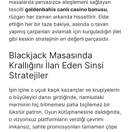
masalarda pervasızca ateşlemeni sağlayan
tescilli
goldenbahis canlı casino bonusu
,
rüzgarı her zaman arkanda hissettirir. Elde
ettiğin her bir taze bakiye, aslında o tavan
yapmış çarpanları avlamak için kurguladığın jilet
gibi keskin stratejinin en değerli parçasıdır.
Blackjack Masasında
Krallığını İlan Eden Sinsi
Stratejiler
İşin içine o uçuk kaçık kazançlar ve krupiyelerin
o büyüleyici dansı girdiğinde, namludaki
merminin hiç bitmemesi paha biçilemez bir
lükstür patron. Oyun kütüphanesine daldığında,
o vizyonsuz platformların verdiği çevrimi
imkansız, sahte promosyonları tamamen çöpe