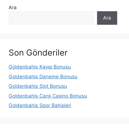
Ara
Ara
Son Gönderiler
Goldenbahis Kayıp Bonusu
Goldenbahis Deneme Bonusu
Goldenbahis Slot Bonusu
Goldenbahis Canlı Casino Bonusu
Goldenbahis Spor Bahisleri