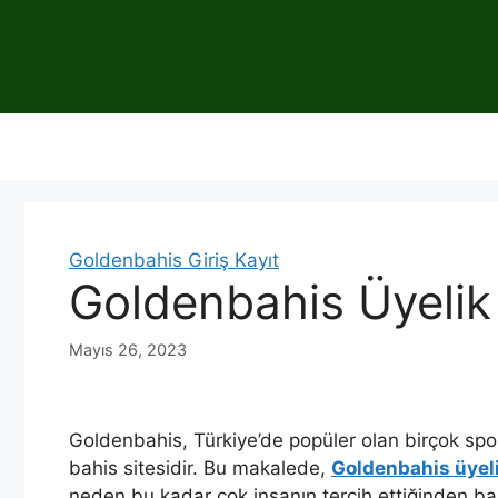
İçeriğe
atla
Goldenbahis Giriş Kayıt
Goldenbahis Üyelik 
Mayıs 26, 2023
Goldenbahis, Türkiye’de popüler olan birçok spor 
bahis sitesidir. Bu makalede,
Goldenbahis üyel
neden bu kadar çok insanın tercih ettiğinden 