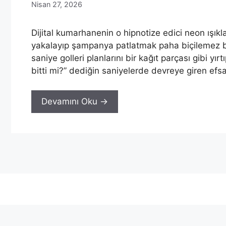
Nisan 27, 2026
Dijital kumarhanenin o hipnotize edici neon ışık
yakalayıp şampanya patlatmak paha biçilemez bi
saniye golleri planlarını bir kağıt parçası gibi yı
bitti mi?” dediğin saniyelerde devreye giren ef
Devamını Oku →