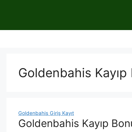
İçeriğe
atla
Goldenbahis Kayıp
Goldenbahis Giriş Kayıt
Goldenbahis Kayıp Bon