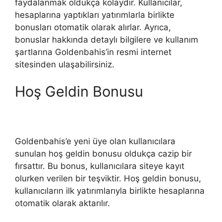
faydalanmak oldukça kolaydır. Kullanıcılar,
hesaplarına yaptıkları yatırımlarla birlikte
bonusları otomatik olarak alırlar. Ayrıca,
bonuslar hakkında detaylı bilgilere ve kullanım
şartlarına Goldenbahis’in resmi internet
sitesinden ulaşabilirsiniz.
Hoş Geldin Bonusu
Goldenbahis’e yeni üye olan kullanıcılara
sunulan hoş geldin bonusu oldukça cazip bir
fırsattır. Bu bonus, kullanıcılara siteye kayıt
olurken verilen bir teşviktir. Hoş geldin bonusu,
kullanıcıların ilk yatırımlarıyla birlikte hesaplarına
otomatik olarak aktarılır.