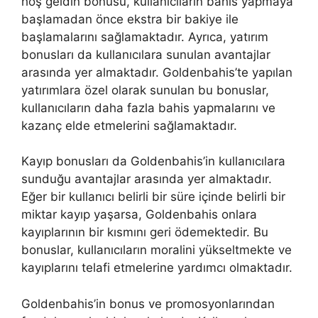
hoş geldin bonusu, kullanıcıların bahis yapmaya
başlamadan önce ekstra bir bakiye ile
başlamalarını sağlamaktadır. Ayrıca, yatırım
bonusları da kullanıcılara sunulan avantajlar
arasında yer almaktadır. Goldenbahis’te yapılan
yatırımlara özel olarak sunulan bu bonuslar,
kullanıcıların daha fazla bahis yapmalarını ve
kazanç elde etmelerini sağlamaktadır.
Kayıp bonusları da Goldenbahis’in kullanıcılara
sunduğu avantajlar arasında yer almaktadır.
Eğer bir kullanıcı belirli bir süre içinde belirli bir
miktar kayıp yaşarsa, Goldenbahis onlara
kayıplarının bir kısmını geri ödemektedir. Bu
bonuslar, kullanıcıların moralini yükseltmekte ve
kayıplarını telafi etmelerine yardımcı olmaktadır.
Goldenbahis’in bonus ve promosyonlarından