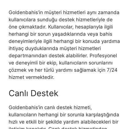
Goldenbahis’in müşteri hizmetleri aynı zamanda
kullanıcılara sunduğu destek hizmetleriyle de
öne çıkmaktadır. Kullanıcılar, hesaplarıyla ilgili
herhangi bir sorun yaşadıklarında veya bahis
deneyimleriyle ilgili herhangi bir konuda yardıma
ihtiyaç duyduklarında müşteri hizmetleri
departmanından destek alabilirler. Profesyonel
ve deneyimli bir ekip, kullanıcıların sorunlarını
çözmek ve her türlü yardımı sağlamak için 7/24
hizmet vermektedir.
Canlı Destek
Goldenbahis’in canlı destek hizmeti,
kullanıcıların herhangi bir sorunla karşılaştığında
hızlı ve etkili bir şekilde yardım alabilecekleri bir
iletişim kanalıdır. Canlı destek hizmetinden