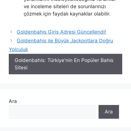
ve inceleme siteleri de sorunlarınızı
çözmek için faydalı kaynaklar olabilir.
Goldenbahis Giriş Adresi Güncellendi!
Goldenbahis ile Büyük Jackpotlara Doğru
Yolculuk
Goldenbahis: Türkiye'nin En Popüler Bahis
Sitesi
Ara
Ara