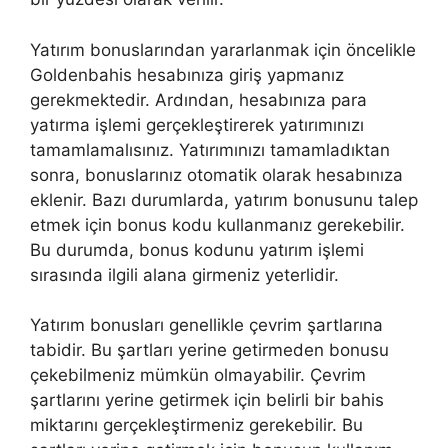
Yatırım bonuslarından yararlanmak için öncelikle
Goldenbahis hesabınıza giriş yapmanız
gerekmektedir. Ardından, hesabınıza para
yatırma işlemi gerçekleştirerek yatırımınızı
tamamlamalısınız. Yatırımınızı tamamladıktan
sonra, bonuslarınız otomatik olarak hesabınıza
eklenir. Bazı durumlarda, yatırım bonusunu talep
etmek için bonus kodu kullanmanız gerekebilir.
Bu durumda, bonus kodunu yatırım işlemi
sırasında ilgili alana girmeniz yeterlidir.
Yatırım bonusları genellikle çevrim şartlarına
tabidir. Bu şartları yerine getirmeden bonusu
çekebilmeniz mümkün olmayabilir. Çevrim
şartlarını yerine getirmek için belirli bir bahis
miktarını gerçekleştirmeniz gerekebilir. Bu