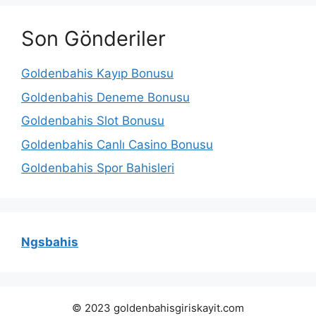
Son Gönderiler
Goldenbahis Kayıp Bonusu
Goldenbahis Deneme Bonusu
Goldenbahis Slot Bonusu
Goldenbahis Canlı Casino Bonusu
Goldenbahis Spor Bahisleri
Ngsbahis
© 2023 goldenbahisgiriskayit.com