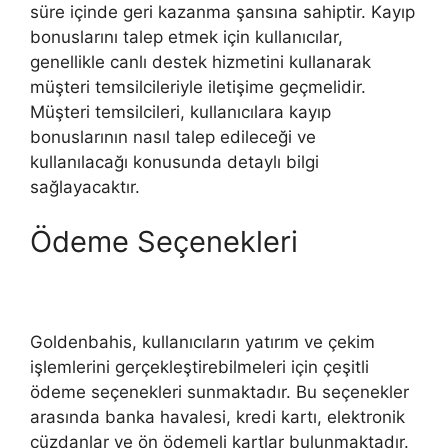
süre içinde geri kazanma şansına sahiptir. Kayıp
bonuslarını talep etmek için kullanıcılar,
genellikle canlı destek hizmetini kullanarak
müşteri temsilcileriyle iletişime geçmelidir.
Müşteri temsilcileri, kullanıcılara kayıp
bonuslarının nasıl talep edileceği ve
kullanılacağı konusunda detaylı bilgi
sağlayacaktır.
Ödeme Seçenekleri
Goldenbahis, kullanıcıların yatırım ve çekim
işlemlerini gerçekleştirebilmeleri için çeşitli
ödeme seçenekleri sunmaktadır. Bu seçenekler
arasında banka havalesi, kredi kartı, elektronik
cüzdanlar ve ön ödemeli kartlar bulunmaktadır.