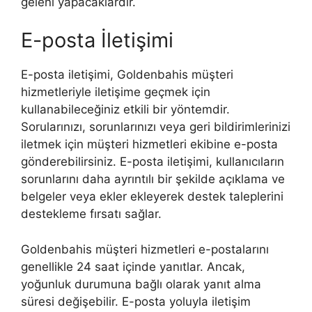
geleni yapacaklardır.
E-posta İletişimi
E-posta iletişimi, Goldenbahis müşteri
hizmetleriyle iletişime geçmek için
kullanabileceğiniz etkili bir yöntemdir.
Sorularınızı, sorunlarınızı veya geri bildirimlerinizi
iletmek için müşteri hizmetleri ekibine e-posta
gönderebilirsiniz. E-posta iletişimi, kullanıcıların
sorunlarını daha ayrıntılı bir şekilde açıklama ve
belgeler veya ekler ekleyerek destek taleplerini
destekleme fırsatı sağlar.
Goldenbahis müşteri hizmetleri e-postalarını
genellikle 24 saat içinde yanıtlar. Ancak,
yoğunluk durumuna bağlı olarak yanıt alma
süresi değişebilir. E-posta yoluyla iletişim