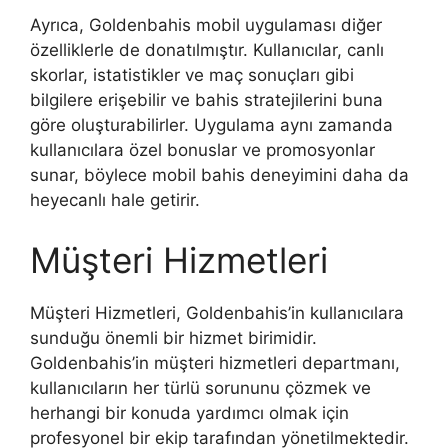
Ayrıca, Goldenbahis mobil uygulaması diğer
özelliklerle de donatılmıştır. Kullanıcılar, canlı
skorlar, istatistikler ve maç sonuçları gibi
bilgilere erişebilir ve bahis stratejilerini buna
göre oluşturabilirler. Uygulama aynı zamanda
kullanıcılara özel bonuslar ve promosyonlar
sunar, böylece mobil bahis deneyimini daha da
heyecanlı hale getirir.
Müşteri Hizmetleri
Müşteri Hizmetleri, Goldenbahis’in kullanıcılara
sunduğu önemli bir hizmet birimidir.
Goldenbahis’in müşteri hizmetleri departmanı,
kullanıcıların her türlü sorununu çözmek ve
herhangi bir konuda yardımcı olmak için
profesyonel bir ekip tarafından yönetilmektedir.