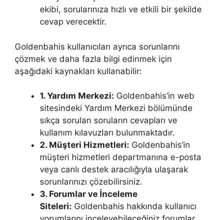
ekibi, sorularınıza hızlı ve etkili bir şekilde
cevap verecektir.
Goldenbahis kullanıcıları ayrıca sorunlarını
çözmek ve daha fazla bilgi edinmek için
aşağıdaki kaynakları kullanabilir:
1. Yardım Merkezi:
Goldenbahis’in web
sitesindeki Yardım Merkezi bölümünde
sıkça sorulan soruların cevapları ve
kullanım kılavuzları bulunmaktadır.
2. Müşteri Hizmetleri:
Goldenbahis’in
müşteri hizmetleri departmanına e-posta
veya canlı destek aracılığıyla ulaşarak
sorunlarınızı çözebilirsiniz.
3. Forumlar ve İnceleme
Siteleri:
Goldenbahis hakkında kullanıcı
yorumlarını inceleyebileceğiniz forumlar