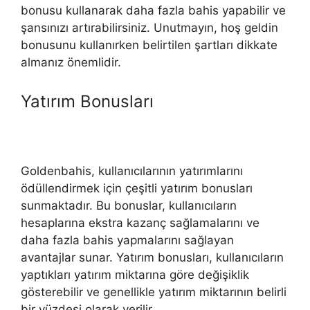
bonusu kullanarak daha fazla bahis yapabilir ve
şansınızı artırabilirsiniz. Unutmayın, hoş geldin
bonusunu kullanırken belirtilen şartları dikkate
almanız önemlidir.
Yatırım Bonusları
Goldenbahis, kullanıcılarının yatırımlarını
ödüllendirmek için çeşitli yatırım bonusları
sunmaktadır. Bu bonuslar, kullanıcıların
hesaplarına ekstra kazanç sağlamalarını ve
daha fazla bahis yapmalarını sağlayan
avantajlar sunar. Yatırım bonusları, kullanıcıların
yaptıkları yatırım miktarına göre değişiklik
gösterebilir ve genellikle yatırım miktarının belirli
bir yüzdesi olarak verilir.