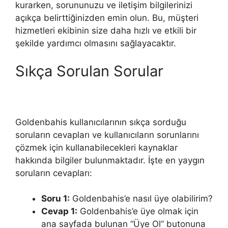
kurarken, sorununuzu ve iletişim bilgilerinizi
açıkça belirttiğinizden emin olun. Bu, müşteri
hizmetleri ekibinin size daha hızlı ve etkili bir
şekilde yardımcı olmasını sağlayacaktır.
Sıkça Sorulan Sorular
Goldenbahis kullanıcılarının sıkça sorduğu
soruların cevapları ve kullanıcıların sorunlarını
çözmek için kullanabilecekleri kaynaklar
hakkında bilgiler bulunmaktadır. İşte en yaygın
soruların cevapları:
Soru 1:
Goldenbahis’e nasıl üye olabilirim?
Cevap 1:
Goldenbahis’e üye olmak için
ana sayfada bulunan “Üye Ol” butonuna