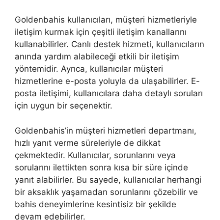
Goldenbahis kullanıcıları, müşteri hizmetleriyle
iletişim kurmak için çeşitli iletişim kanallarını
kullanabilirler. Canlı destek hizmeti, kullanıcıların
anında yardım alabileceği etkili bir iletişim
yöntemidir. Ayrıca, kullanıcılar müşteri
hizmetlerine e-posta yoluyla da ulaşabilirler. E-
posta iletişimi, kullanıcılara daha detaylı soruları
için uygun bir seçenektir.
Goldenbahis’in müşteri hizmetleri departmanı,
hızlı yanıt verme süreleriyle de dikkat
çekmektedir. Kullanıcılar, sorunlarını veya
sorularını ilettikten sonra kısa bir süre içinde
yanıt alabilirler. Bu sayede, kullanıcılar herhangi
bir aksaklık yaşamadan sorunlarını çözebilir ve
bahis deneyimlerine kesintisiz bir şekilde
devam edebilirler.