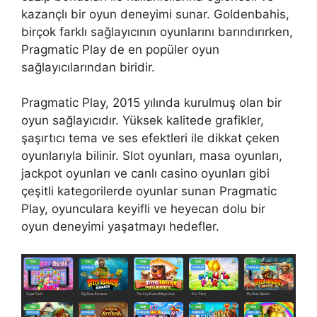
kazançlı bir oyun deneyimi sunar. Goldenbahis,
birçok farklı sağlayıcının oyunlarını barındırırken,
Pragmatic Play de en popüler oyun
sağlayıcılarından biridir.
Pragmatic Play, 2015 yılında kurulmuş olan bir
oyun sağlayıcıdır. Yüksek kalitede grafikler,
şaşırtıcı tema ve ses efektleri ile dikkat çeken
oyunlarıyla bilinir. Slot oyunları, masa oyunları,
jackpot oyunları ve canlı casino oyunları gibi
çeşitli kategorilerde oyunlar sunan Pragmatic
Play, oyunculara keyifli ve heyecan dolu bir
oyun deneyimi yaşatmayı hedefler.