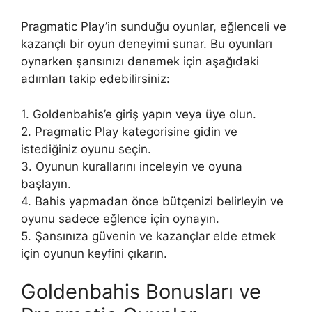
Pragmatic Play’in sunduğu oyunlar, eğlenceli ve
kazançlı bir oyun deneyimi sunar. Bu oyunları
oynarken şansınızı denemek için aşağıdaki
adımları takip edebilirsiniz:
1. Goldenbahis’e giriş yapın veya üye olun.
2. Pragmatic Play kategorisine gidin ve
istediğiniz oyunu seçin.
3. Oyunun kurallarını inceleyin ve oyuna
başlayın.
4. Bahis yapmadan önce bütçenizi belirleyin ve
oyunu sadece eğlence için oynayın.
5. Şansınıza güvenin ve kazançlar elde etmek
için oyunun keyfini çıkarın.
Goldenbahis Bonusları ve