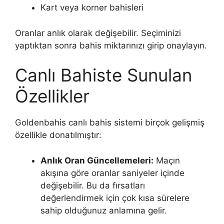
Kart veya korner bahisleri
Oranlar anlık olarak değişebilir. Seçiminizi
yaptıktan sonra bahis miktarınızı girip onaylayın.
Canlı Bahiste Sunulan
Özellikler
Goldenbahis canlı bahis sistemi birçok gelişmiş
özellikle donatılmıştır:
Anlık Oran Güncellemeleri:
Maçın
akışına göre oranlar saniyeler içinde
değişebilir. Bu da fırsatları
değerlendirmek için çok kısa sürelere
sahip olduğunuz anlamına gelir.