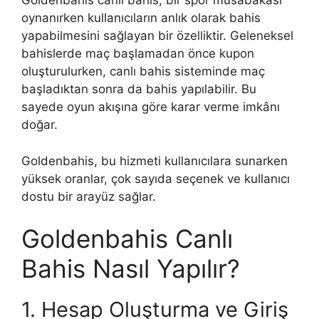
Goldenbahis canlı bahis, bir spor müsabakası
oynanırken kullanıcıların anlık olarak bahis
yapabilmesini sağlayan bir özelliktir. Geleneksel
bahislerde maç başlamadan önce kupon
oluşturulurken, canlı bahis sisteminde maç
başladıktan sonra da bahis yapılabilir. Bu
sayede oyun akışına göre karar verme imkânı
doğar.
Goldenbahis, bu hizmeti kullanıcılara sunarken
yüksek oranlar, çok sayıda seçenek ve kullanıcı
dostu bir arayüz sağlar.
Goldenbahis Canlı
Bahis Nasıl Yapılır?
1. Hesap Oluşturma ve Giriş