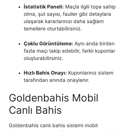
İstatistik Paneli:
Maçla ilgili topa sahip
olma, şut sayısı, fauller gibi detaylara
ulaşarak kararlarınızı daha sağlam
temellere oturtabilirsiniz.
Çoklu Görüntüleme:
Aynı anda birden
fazla maçı takip edebilir, farklı kuponlar
oluşturabilirsiniz.
Hızlı Bahis Onayı:
Kuponlarınız sistem
tarafından anında onaylanır.
Goldenbahis Mobil
Canlı Bahis
Goldenbahis canlı bahis sistemi mobil