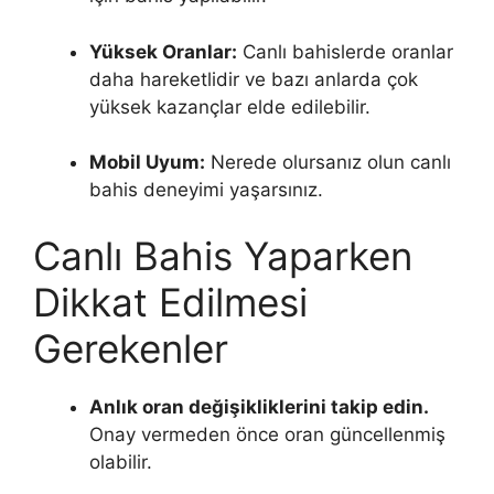
Yüksek Oranlar:
Canlı bahislerde oranlar
daha hareketlidir ve bazı anlarda çok
yüksek kazançlar elde edilebilir.
Mobil Uyum:
Nerede olursanız olun canlı
bahis deneyimi yaşarsınız.
Canlı Bahis Yaparken
Dikkat Edilmesi
Gerekenler
Anlık oran değişikliklerini takip edin.
Onay vermeden önce oran güncellenmiş
olabilir.