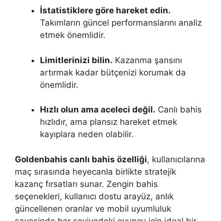
İstatistiklere göre hareket edin.
Takımların güncel performanslarını analiz
etmek önemlidir.
Limitlerinizi bilin.
Kazanma şansını
artırmak kadar bütçenizi korumak da
önemlidir.
Hızlı olun ama aceleci değil.
Canlı bahis
hızlıdır, ama plansız hareket etmek
kayıplara neden olabilir.
Goldenbahis canlı bahis özelliği
, kullanıcılarına
maç sırasında heyecanla birlikte stratejik
kazanç fırsatları sunar. Zengin bahis
seçenekleri, kullanıcı dostu arayüz, anlık
güncellenen oranlar ve mobil uyumluluk
sayesinde her seviyedeki oyuncu için ideal bir