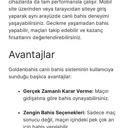
cihazlarda da tam performansla çalışır. Mobil
site üzerinden veya tarayıcıdan siteye giriş
yaparak aynı arayüzde canlı bahis deneyimi
yaşayabilirsiniz. Gecikme yaşamadan bahis
yapabilir, maçları takip edebilir ve kazanç
fırsatlarını değerlendirebilirsiniz.
Avantajlar
Goldenbahis canlı bahis sisteminin kullanıcıya
sunduğu başlıca avantajlar:
Gerçek Zamanlı Karar Verme:
Maçın
gidişatına göre bahis oynayabilirsiniz.
Zengin Bahis Seçenekleri:
Sadece maç
sonucu değil, maçın içindeki pek çok an
için bahis yapılabilir.