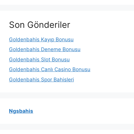
Son Gönderiler
Goldenbahis Kayıp Bonusu
Goldenbahis Deneme Bonusu
Goldenbahis Slot Bonusu
Goldenbahis Canlı Casino Bonusu
Goldenbahis Spor Bahisleri
Ngsbahis