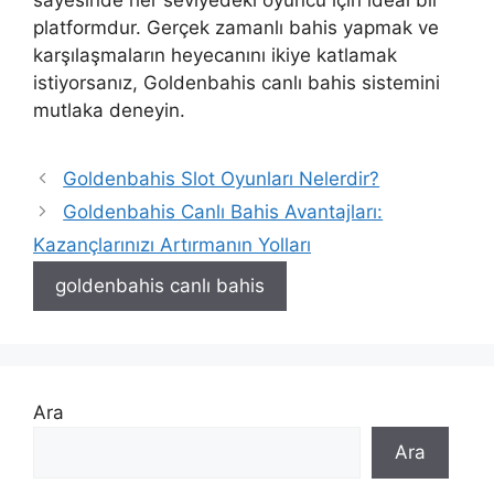
platformdur. Gerçek zamanlı bahis yapmak ve
karşılaşmaların heyecanını ikiye katlamak
istiyorsanız, Goldenbahis canlı bahis sistemini
mutlaka deneyin.
Goldenbahis Slot Oyunları Nelerdir?
Goldenbahis Canlı Bahis Avantajları:
Kazançlarınızı Artırmanın Yolları
goldenbahis canlı bahis
Ara
Ara