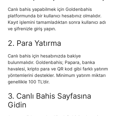
Canlı bahis yapabilmek için Goldenbahis
platformunda bir kullanıcı hesabınız olmalıdır.
Kayıt işlemini tamamladıktan sonra kullanıcı adı
ve şifrenizle giriş yapın.
2. Para Yatırma
Canlı bahis için hesabınızda bakiye
bulunmalıdır. Goldenbahis; Papara, banka
havalesi, kripto para ve QR kod gibi farklı yatırım
yöntemlerini destekler. Minimum yatırım miktarı
genellikle 100 TL’dir.
3. Canlı Bahis Sayfasına
Gidin